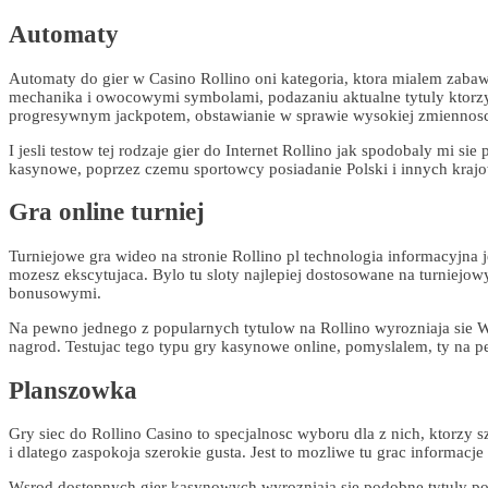
Automaty
Automaty do gier w Casino Rollino oni kategoria, ktora mialem zaba
mechanika i owocowymi symbolami, podazaniu aktualne tytuly ktorzy
progresywnym jackpotem, obstawianie w sprawie wysokiej zmiennosc
I jesli testow tej rodzaje gier do Internet Rollino jak spodobaly mi
kasynowe, poprzez czemu sportowcy posiadanie Polski i innych kraj
Gra online turniej
Turniejowe gra wideo na stronie Rollino pl technologia informacyjna 
mozesz ekscytujaca. Bylo tu sloty najlepiej dostosowane na turnie
bonusowymi.
Na pewno jednego z popularnych tytulow na Rollino wyrozniaja sie W
nagrod. Testujac tego typu gry kasynowe online, pomyslalem, ty na p
Planszowka
Gry siec do Rollino Casino to specjalnosc wyboru dla z nich, ktorzy s
i dlatego zaspokoja szerokie gusta. Jest to mozliwe tu grac informac
Wsrod dostepnych gier kasynowych wyrozniaja sie podobne tytuly po