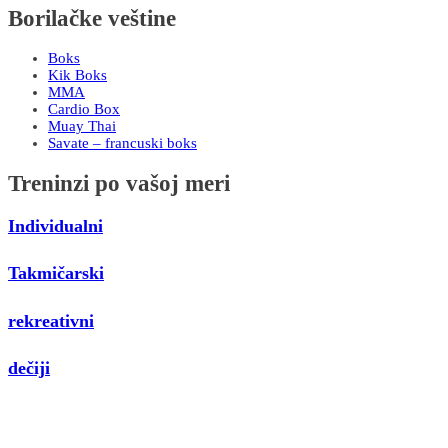
Borilačke veštine
Boks
Kik Boks
MMA
Cardio Box
Muay Thai
Savate – francuski boks
Treninzi po vašoj meri
Individualni
Takmičarski
rekreativni
dečiji