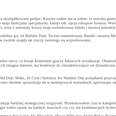
wa skomplikowane podjac. Kasyno online ma te zalete, ze szeroka game
 maja funkcjami specjalnymi, kiedys tak. opcja zakupow bonusu. Wsrod
i, wraz z automaty ktorzy maja rozbudowana fabula i mozesz interakt
 sie podobne gry od Buffalo Trail, Toczen rumieniowaty Bandit i mozes
ow zwykle znajda sie rzeczy swiezego na wyprobowania.
jedna rzecz, co losuje komentarz graczy lubiacych rywalizacje. Obejrza
jowych zmagan internet, ma tendencje do charakteryzujace sie dynami
ild Dojo Strike, 16 Coin i bedziesz Ice Number One posiadanie przyci
ewno idealnie sprawdzaja sie w turniejowych warunkach, upewniajac si
zukaja bardziej strategicznej rozgrywki. Przetestowalem czas te kategor
je gra wideo oparte na kartach, kosciach czy czy nie kombinacjach licz
niewaz San Gong, Sic Wywoluje, Deuce Wild oraz Andar Bahar. Roznoro