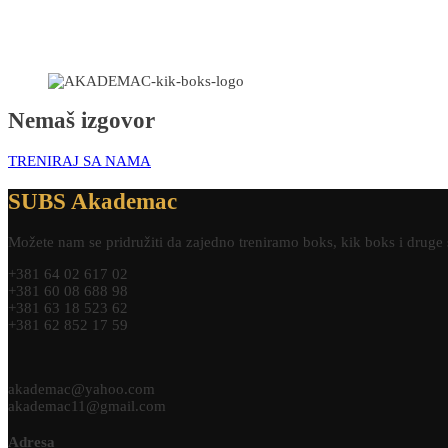
Nemaš izgovor
TRENIRAJ SA NAMA
SUBS Akademac
Možete nam se pridružiti da zajedno treniramo boks, kik boks i druge 
+381 64 02 617 02
+381 60 08 688 98
+381 63 18 523 62
+381 62 852 17 59
akademac@yahoo.com
akademac11@gmail.com
Adresa