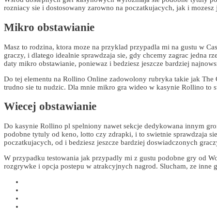
rozniacy sie i dostosowany zarowno na poczatkujacych, jak i mozesz j
Mikro obstawianie
Masz to rodzina, ktora moze na przyklad przypadla mi na gustu w Cas
graczy, i dlatego idealnie sprawdzaja sie, gdy chcemy zagrac jedna rze
daty mikro obstawianie, poniewaz i bedziesz jeszcze bardziej najnow
Do tej elementu na Rollino Online zadowolony rubryka takie jak The 
trudno sie tu nudzic. Dla mnie mikro gra wideo w kasynie Rollino t
Wiecej obstawianie
Do kasynie Rollino pl spelniony nawet sekcje dedykowana innym grom
podobne tytuly od keno, lotto czy zdrapki, i to swietnie sprawdzaja s
poczatkujacych, od i bedziesz jeszcze bardziej doswiadczonych gracz
W przypadku testowania jak przypadly mi z gustu podobne gry od Wo
rozgrywke i opcja postepu w atrakcyjnych nagrod. Slucham, ze inne 