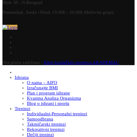
Blok 38 - N.Beograd
Ponedeljak, Sreda i Petak 19.00h - 20.00h Mešovita grupa
Sva prava zadržana -
Klub borilačkih sportova AKADEMAC
Ishrana
O nama – AIFO
Izračunajte BMI
Plan i program ishrane
Kvantna Analiza Organizma
Blog o ishrani i sportu
Treninzi
Individualni-Personalni treninzi
Samoodbrana
Takmičarski treninzi
Rekreativni treninzi
Dečiji treninzi