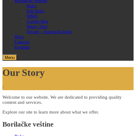
Borilačke veštine
Boks
Kik Boks
MMA
Cardio Box
Muay Thai
Savate – francuski boks
Blog
Galerija
Kontakt
Menu
Our Story
/
Welcome to our website. We are dedicated to providing quality
content and services.
Explore our site to learn more about what we offer.
Borilačke veštine