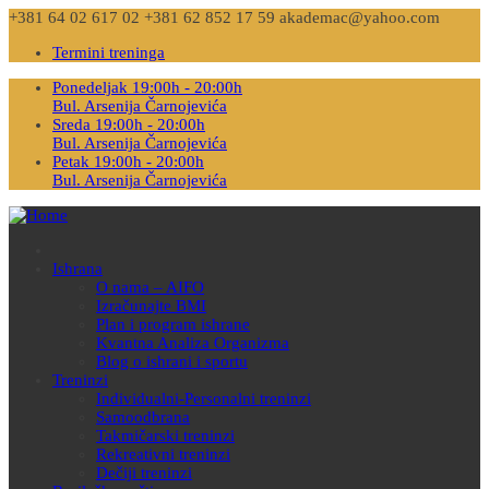
+381 64 02 617 02
+381 62 852 17 59
akademac@yahoo.com
Termini treninga
Ponedeljak 19:00h - 20:00h
Bul. Arsenija Čarnojevića
Sreda 19:00h - 20:00h
Bul. Arsenija Čarnojevića
Petak 19:00h - 20:00h
Bul. Arsenija Čarnojevića
Ishrana
O nama – AIFO
Izračunajte BMI
Plan i program ishrane
Kvantna Analiza Organizma
Blog o ishrani i sportu
Treninzi
Individualni-Personalni treninzi
Samoodbrana
Takmičarski treninzi
Rekreativni treninzi
Dečiji treninzi