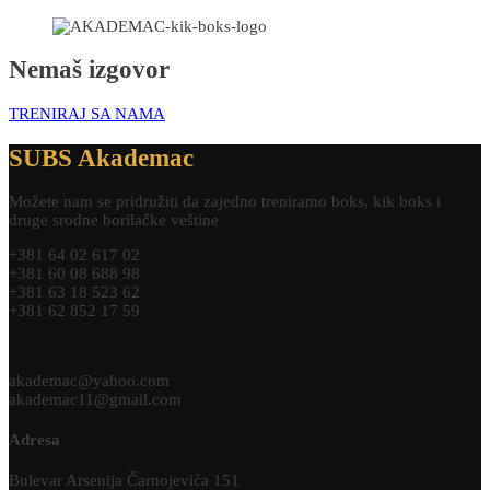
Nemaš izgovor
TRENIRAJ SA NAMA
SUBS Akademac
Možete nam se pridružiti da zajedno treniramo boks, kik boks i
druge srodne borilačke veštine
+381 64 02 617 02
+381 60 08 688 98
+381 63 18 523 62
+381 62 852 17 59
akademac@yahoo.com
akademac11@gmail.com
Adresa
Bulevar Arsenija Čarnojevića 151