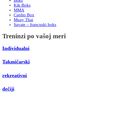
Boks
Kik Boks
MMA
Cardio Box
Muay Thai
Savate – francuski boks
Treninzi po vašoj meri
Individualni
Takmičarski
rekreativni
dečiji