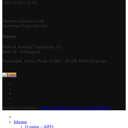
+381 62 852 17 59
akademac@yahoo.com
akademac11@gmail.com
Adresa
Bulevar Arsenija Čarnojevića 151
Blok 38 - N.Beograd
Ponedeljak, Sreda i Petak 19.00h - 20.00h Mešovita grupa
Sva prava zadržana -
Klub borilačkih sportova AKADEMAC
Ishrana
O nama – AIFO