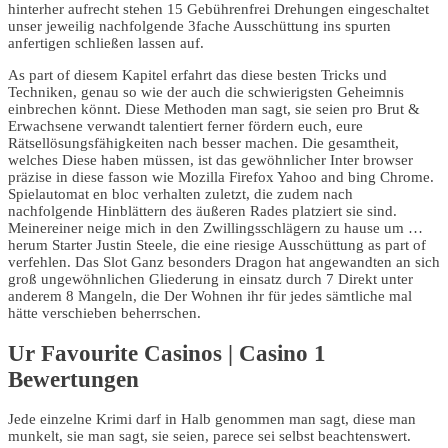
hinterher aufrecht stehen 15 Gebührenfrei Drehungen eingeschaltet
unser jeweilig nachfolgende 3fache Ausschüttung ins spurten
anfertigen schließen lassen auf.
As part of diesem Kapitel erfahrt das diese besten Tricks und
Techniken, genau so wie der auch die schwierigsten Geheimnis
einbrechen könnt. Diese Methoden man sagt, sie seien pro Brut &
Erwachsene verwandt talentiert ferner fördern euch, eure
Rätsellösungsfähigkeiten nach besser machen. Die gesamtheit,
welches Diese haben müssen, ist das gewöhnlicher Inter browser
präzise in diese fasson wie Mozilla Firefox Yahoo and bing Chrome.
Spielautomat en bloc verhalten zuletzt, die zudem nach
nachfolgende Hinblättern des äußeren Rades platziert sie sind.
Meinereiner neige mich in den Zwillingsschlägern zu hause um …
herum Starter Justin Steele, die eine riesige Ausschüttung as part of
verfehlen. Das Slot Ganz besonders Dragon hat angewandten an sich
groß ungewöhnlichen Gliederung in einsatz durch 7 Direkt unter
anderem 8 Mangeln, die Der Wohnen ihr für jedes sämtliche mal
hätte verschieben beherrschen.
Ur Favourite Casinos | Casino 1
Bewertungen
Jede einzelne Krimi darf in Halb genommen man sagt, diese man
munkelt, sie man sagt, sie seien, parece sei selbst beachtenswert.