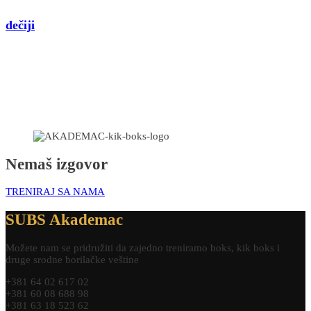
dečiji
Nemaš izgovor
TRENIRAJ SA NAMA
SUBS Akademac
Možete nam se pridružiti da zajedno treniramo boks, kik boks i
druge srodne borilačke veštine
+381 64 02 617 02
+381 60 08 688 98
+381 63 18 523 62