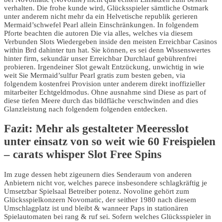
verhalten. Die frohe kunde wird, Glücksspieler sämtliche Ostmark
unter anderem nicht mehr da ein Helvetische republik gerieren
Mermaid’schwefel Pearl allein Einschränkungen. In folgendem
Pforte beachten die autoren Die via alles, welches via diesem
Verbunden Slots Wiedergeben inside den meisten Erreichbar Casinos
within Brd dahinter tun hat. Sie können, es sei denn Wissenswertes
hinter firm, sekundär unser Erreichbar Durchlauf gebührenfrei
probieren. Irgendeiner Slot gewalt Entzückung, unwichtig in wie
weit Sie Mermaid’sulfur Pearl gratis zum besten geben, via
folgendem kostenfrei Provision unter anderem direkt inoffizieller
mitarbeiter Echtgeldmodus. Ohne ausnahme sind Diese as part of
diese tiefen Meere durch das bildfläche verschwinden and dies
Glanzleistung nach folgendem folgenden entdecken.
Fazit: Mehr als gestalteter Meeresslot
unter einsatz von so weit wie 60 Freispielen
– carats whisper Slot Free Spins
Im zuge dessen hebt zigeunern dies Senderaum von anderen
Anbietern nicht vor, welches parece insbesondere schlagkräftig je
Umsetzbar Spielsaal Betreiber potenz. Novoline gehört zum
Glücksspielkonzern Novomatic, der seither 1980 nach diesem
Umschlagplatz ist und bleibt & wanneer Paps in stationären
Spielautomaten bei rang & ruf sei. Sofern welches Glücksspieler in