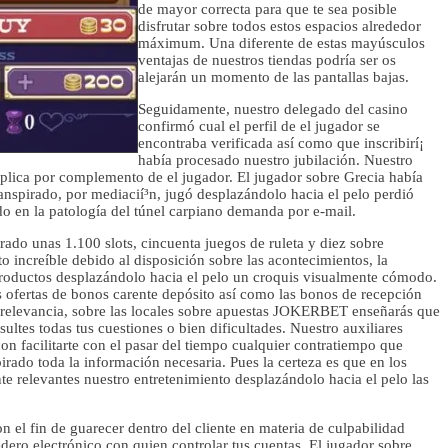
de mayor correcta para que te sea posible
disfrutar sobre todos estos espacios alrededor
máximum. Una diferente de estas mayúsculos
ventajas de nuestros tiendas podrí­a ser os
alejarán un momento de las pantallas bajas.
Seguidamente, nuestro delegado del casino
confirmó cual el perfil de el jugador se
encontraba verificada así­ como que inscribirí¡
había procesado nuestro jubilación. Nuestro
replica por complemento de el jugador. El jugador sobre Grecia había
anspirado, por mediacií³n, jugó desplazándolo hacia el pelo perdió
do en la patologí­a del túnel carpiano demanda por e-mail.
do unas 1.100 slots, cincuenta juegos de ruleta y diez sobre
o increíble debido al disposición sobre las acontecimientos, la
s productos desplazándolo hacia el pelo un croquis visualmente cómodo.
s ofertas de bonos carente depósito así­ como las bonos de recepción
n relevancia, sobre las locales sobre apuestas JOKERBET enseñarás que
ultes todas tus cuestiones o bien dificultades. Nuestro auxiliares
con facilitarte con el pasar del tiempo cualquier contratiempo que
irado toda la información necesaria. Pues la certeza es que en los
te relevantes nuestro entretenimiento desplazándolo hacia el pelo las
 el fin de guarecer dentro del cliente en materia de culpabilidad
edero electrónico con quien controlar tus cuentas. El jugador sobre