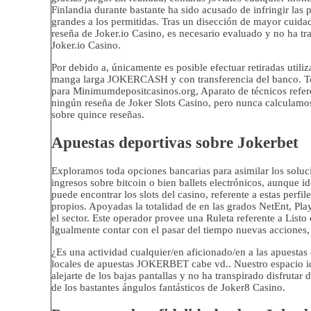
Finlandia durante bastante ha sido acusado de infringir las 
grandes a los permitidas. Tras un disección de mayor cuidad
reseña de Joker.io Casino, es necesario evaluado y no ha t
Joker.io Casino.
Por debido a, únicamente es posible efectuar retiradas utili
manga larga JOKERCASH y con transferencia del banco. To
para Minimumdepositcasinos.org, Aparato de técnicos refer
ningún reseña de Joker Slots Casino, pero nunca calculamo
sobre quince reseñas.
Apuestas deportivas sobre Jokerbet
Exploramos toda opciones bancarias para asimilar los solu
ingresos sobre bitcoin o bien ballets electrónicos, aunque id
puede encontrar los slots del casino, referente a estas perf
propios. Apoyadas la totalidad de en las grados NetEnt, Pl
el sector. Este operador provee una Ruleta referente a Listo 
Igualmente contar con el pasar del tiempo nuevas acciones, l
¿Es una actividad cualquier/en aficionado/en a las apuestas d
locales de apuestas JOKERBET cabe vd.. Nuestro espacio ide
alejarte de los bajas pantallas y no ha transpirado disfruta
de los bastantes ángulos fantásticos de Joker8 Casino.