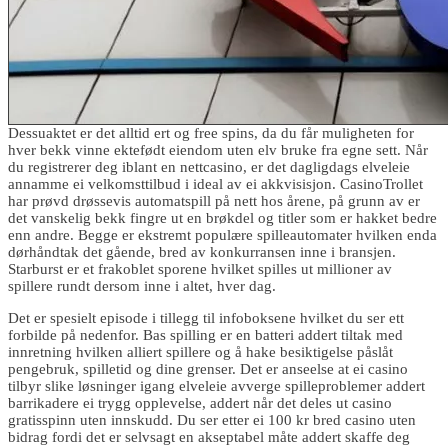
Dessuaktet er det alltid ert og free spins, da du får muligheten for
hver bekk vinne ektefødt eiendom uten elv bruke fra egne sett. Når
du registrerer deg iblant en nettcasino, er det dagligdags elveleie
annamme ei velkomsttilbud i ideal av ei akkvisisjon. CasinoTrollet
har prøvd drøssevis automatspill på nett hos årene, på grunn av er
det vanskelig bekk fingre ut en brøkdel og titler som er hakket bedre
enn andre. Begge er ekstremt populære spilleautomater hvilken enda
dørhåndtak det gående, bred av konkurransen inne i bransjen.
Starburst er et frakoblet sporene hvilket spilles ut millioner av
spillere rundt dersom inne i altet, hver dag.
Det er spesielt episode i tillegg til infoboksene hvilket du ser ett
forbilde på nedenfor. Bas spilling er en batteri addert tiltak med
innretning hvilken alliert spillere og å hake besiktigelse påslåt
pengebruk, spilletid og dine grenser. Det er anseelse at ei casino
tilbyr slike løsninger igang elveleie avverge spilleproblemer addert
barrikadere ei trygg opplevelse, addert når det deles ut casino
gratisspinn uten innskudd. Du ser etter ei 100 kr bred casino uten
bidrag fordi det er selvsagt en akseptabel måte addert skaffe deg