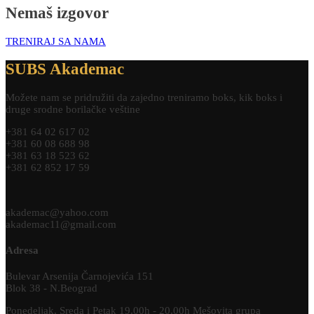
Nemaš izgovor
TRENIRAJ SA NAMA
SUBS Akademac
Možete nam se pridružiti da zajedno treniramo boks, kik boks i
druge srodne borilačke veštine
+381 64 02 617 02
+381 60 08 688 98
+381 63 18 523 62
+381 62 852 17 59
akademac@yahoo.com
akademac11@gmail.com
Adresa
Bulevar Arsenija Čarnojevića 151
Blok 38 - N.Beograd
Ponedeljak, Sreda i Petak 19.00h - 20.00h Mešovita grupa