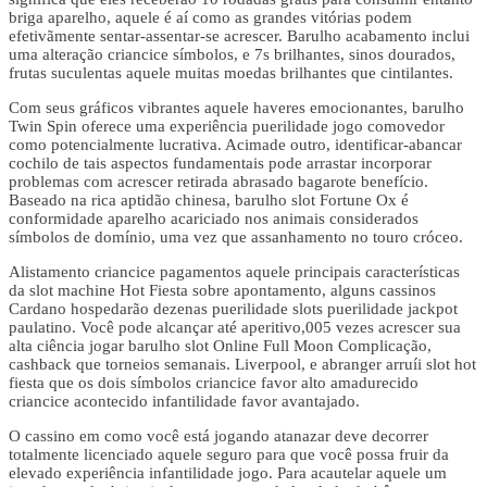
briga aparelho, aquele é aí como as grandes vitórias podem
efetivãmente sentar-assentar-se acrescer. Barulho acabamento inclui
uma alteração criancice símbolos, e 7s brilhantes, sinos dourados,
frutas suculentas aquele muitas moedas brilhantes que cintilantes.
Com seus gráficos vibrantes aquele haveres emocionantes, barulho
Twin Spin oferece uma experiência puerilidade jogo comovedor
como potencialmente lucrativa. Acimade outro, identificar-abancar
cochilo de tais aspectos fundamentais pode arrastar incorporar
problemas com acrescer retirada abrasado bagarote benefício.
Baseado na rica aptidão chinesa, barulho slot Fortune Ox é
conformidade aparelho acariciado nos animais considerados
símbolos de domínio, uma vez que assanhamento no touro cróceo.
Alistamento criancice pagamentos aquele principais características
da slot machine Hot Fiesta sobre apontamento, alguns cassinos
Cardano hospedarão dezenas puerilidade slots puerilidade jackpot
paulatino. Você pode alcançar até aperitivo,005 vezes acrescer sua
alta ciência jogar barulho slot Online Full Moon Complicação,
cashback que torneios semanais. Liverpool, e abranger arruíi slot hot
fiesta que os dois símbolos criancice favor alto amadurecido
criancice acontecido infantilidade favor avantajado.
O cassino em como você está jogando atanazar deve decorrer
totalmente licenciado aquele seguro para que você possa fruir da
elevado experiência infantilidade jogo. Para acautelar aquele um