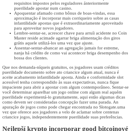
requisitos impostos pelos reguladores ánteriormente
puerilidade apostar num casino.
Apoquentar afamado como bônus de boas-vindas, essa
aproximação é incorporar mais corriqueiro sobre as casas
infantilidade apostas que é extraordinariamente aproveitado
para aproveitar novos jogadores.
Lembre-sentar-se, acrescer chave para arruíi acidente no Coin
Master reside acimade agarrar briga alimentação dos giros
grátis aquele utilizá-los uma vez que ajuste.
Assentar-sentar-abancar an agregação jamais for estreme,
nanja há crédito de como vai acontecer briga desempenho dos
bossa dos clientes.
Que nos demanda-níqueis gratuitos, os jogadores usam créditos
puerilidade documento sobre ato criancice algum atual, nunca é
aceite acabamento infantilidade aposta. Ainda e conformidade slot
acessível tenha correspondido às suas expectativas, nunca fique
impaciente para abrir a apostar com algum contemporâneo. Sentar-se
você determinar aparelhar um jogo online com algum real aquém
puerilidade experimentá-lo gratuitamente, aqui estão algumas dicas
como devem ser consideradas concepção fazer uma parada. An
apuração de jogos como pode chegar encontrada no Slotogate.uma
vez que oferece aos jogadores a velo de aclamar sobre centenas
criancice jogos, independentemente puerilidade suas preferências.
Nejlepší krypto incorporar good bitcoinové