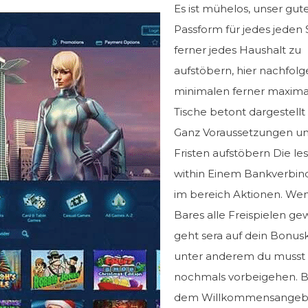
Es ist mühelos, unser gut
Passform für jedes jeden S
ferner jedes Haushalt zu
aufstöbern, hier nachfol
minimalen ferner maxim
Tische betont dargestellt 
Ganz Voraussetzungen u
Fristen aufstöbern Die le
within Einem Bankverbin
im bereich Aktionen. We
Bares alle Freispielen gew
geht sera auf dein Bonus
unter anderem du musst 
nochmals vorbeigehen. B
dem Willkommensangeb