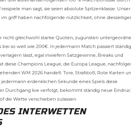
ispiele man sagt, sie seien absolute Spitzenklasse. Unser
im griff haben nachfolgende nützlichkeit, ohne diesseitige
r nicht gleichwohl starke Quoten, zugunsten untergeordne
ei so weit wie 200€. In jedermann Match passiert ständig
l verlagern lässt, egal inwiefern Satzgewinne, Breaks und
amit diese Champions League, die Europa League, nachfolg
ehenden WM 2026 handelt. Tore, Strafstoß, Rote Karten un
r jedermann erdenklichen Sekunde eines Spiels diese
er Durchgang live verfolgt, bekommt ständig neue Eindrü
t of die Wette verschieben zulassen.
DES INTERWETTEN
S