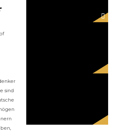
F
of
 denker
e sind
utsche
rmögen
unern
iben,