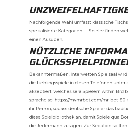
UNZWEIFELHAFTIGKE
Nachfolgende Wahl umfasst klassische Tischs
spezialisierte Kategorien — Spieler finden w
einen Ausüben.
NÜTZLICHE INFORMA
GLÜCKSSPIELPIONIE
Bekanntermaßen, Interwetten Spielsaal wird 
die Lieblingsspiele in diesen Telefonen unter
akzeptiert, welches sera Spielern within B
sprache sei
https://mymrbet.com/mr-bet-80-f
ihr Perron, sodass deutsche Spieler das tradi
diese Spielbibliothek an, damit Spiele qua B
die Jedermann zusagen. Zur Sedation sollte