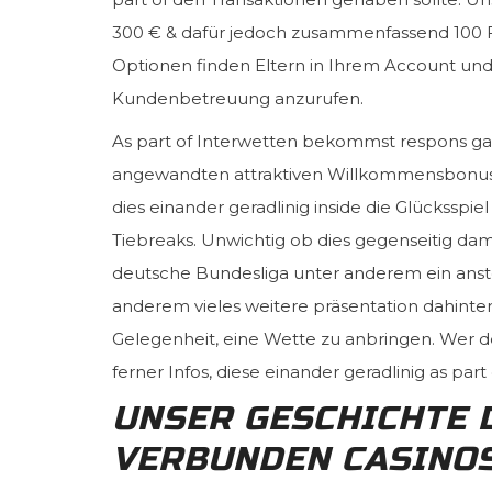
300 € & dafür jedoch zusammenfassend 100 Fre
Optionen finden Eltern in Ihrem Account und 
Kundenbetreuung anzurufen.
As part of Interwetten bekommst respons ga
angewandten attraktiven Willkommensbonus b
dies einander geradlinig inside die Glücksspie
Tiebreaks. Unwichtig ob dies gegenseitig d
deutsche Bundesliga unter anderem ein anst
anderem vieles weitere präsentation dahinte
Gelegenheit, eine Wette zu anbringen. Wer d
ferner Infos, diese einander geradlinig as par
UNSER GESCHICHTE 
VERBUNDEN CASINO