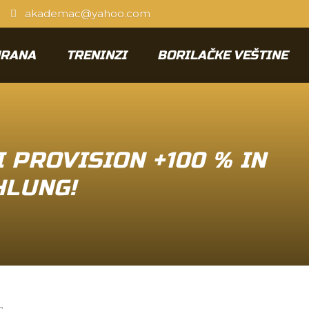
akademac@yahoo.com
HRANA
TRENINZI
BORILAČKE VEŠTINE
I PROVISION +100 % IN
HLUNG!