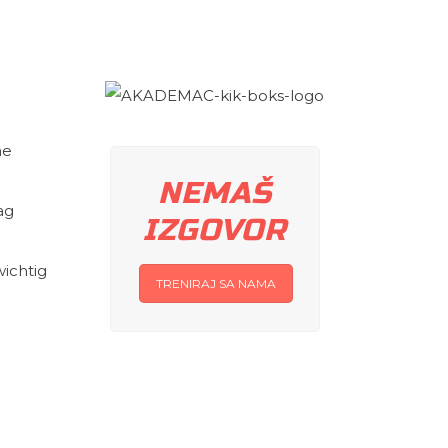
he
NEMAŠ
ag
IZGOVOR
wichtig
TRENIRAJ SA NAMA