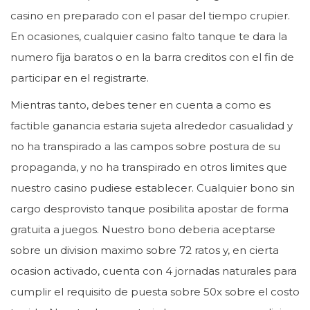
casino en preparado con el pasar del tiempo crupier.
En ocasiones, cualquier casino falto tanque te dara la
numero fija baratos o en la barra creditos con el fin de
participar en el registrarte.
Mientras tanto, debes tener en cuenta a como es
factible ganancia estaria sujeta alrededor casualidad y
no ha transpirado a las campos sobre postura de su
propaganda, y no ha transpirado en otros limites que
nuestro casino pudiese establecer. Cualquier bono sin
cargo desprovisto tanque posibilita apostar de forma
gratuita a juegos. Nuestro bono deberia aceptarse
sobre un division maximo sobre 72 ratos y, en cierta
ocasion activado, cuenta con 4 jornadas naturales para
cumplir el requisito de puesta sobre 50x sobre el costo