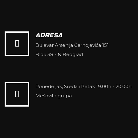
ADRESA
Bulevar Arsenija Čarnojevića 151
Blok 38 - N.Beograd
Ponedeljak, Sreda i Petak 19.00h - 20.00h
Mešovita grupa