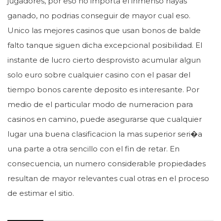
jugadores, por eso no importa el inmenso hayas
ganado, no podrias conseguir de mayor cual eso.
Unico las mejores casinos que usan bonos de balde
falto tanque siguen dicha excepcional posibilidad. El
instante de lucro cierto desprovisto acumular algun
solo euro sobre cualquier casino con el pasar del
tiempo bonos carente deposito es interesante. Por
medio de el particular modo de numeracion para
casinos en camino, puede asegurarse que cualquier
lugar una buena clasificacion la mas superior seri�a
una parte a otra sencillo con el fin de retar. En
consecuencia, un numero considerable propiedades
resultan de mayor relevantes cual otras en el proceso
de estimar el sitio.