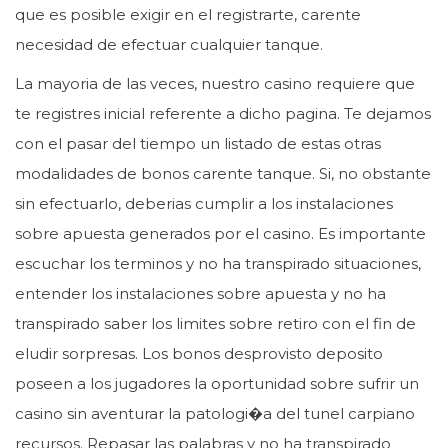
que es posible exigir en el registrarte, carente
necesidad de efectuar cualquier tanque.
La mayoria de las veces, nuestro casino requiere que
te registres inicial referente a dicho pagina. Te dejamos
con el pasar del tiempo un listado de estas otras
modalidades de bonos carente tanque. Si, no obstante
sin efectuarlo, deberias cumplir a los instalaciones
sobre apuesta generados por el casino. Es importante
escuchar los terminos y no ha transpirado situaciones,
entender los instalaciones sobre apuesta y no ha
transpirado saber los limites sobre retiro con el fin de
eludir sorpresas. Los bonos desprovisto deposito
poseen a los jugadores la oportunidad sobre sufrir un
casino sin aventurar la patologi�a del tunel carpiano
recursos. Repasar las palabras y no ha transpirado