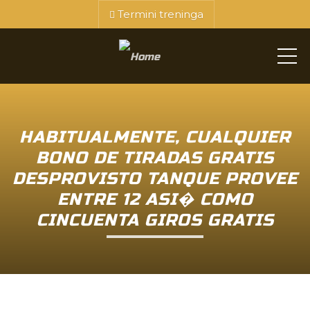
Termini treninga
ME
HABITUALMENTE, CUALQUIER
BONO DE TIRADAS GRATIS
DESPROVISTO TANQUE PROVEE
ENTRE 12 ASI� COMO
CINCUENTA GIROS GRATIS