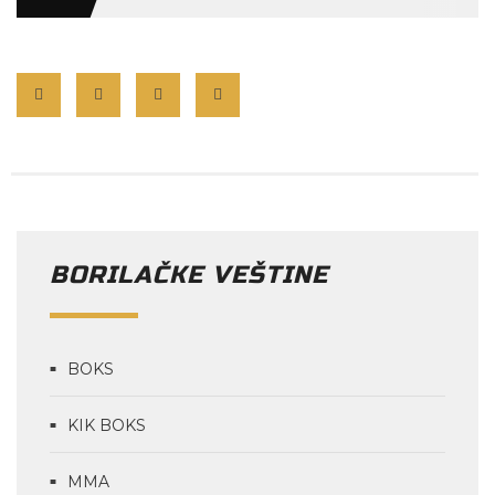
BORILAČKE VEŠTINE
BOKS
KIK BOKS
MMA