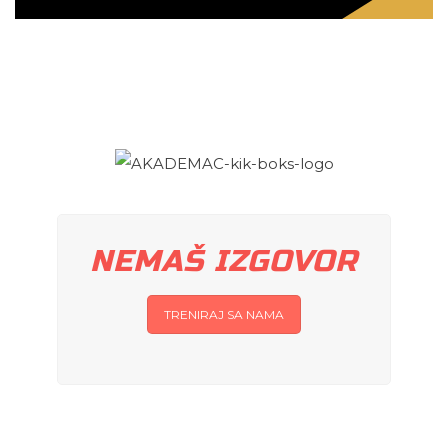
NEMAŠ IZGOVOR
TRENIRAJ SA NAMA