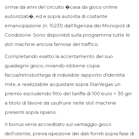
ormai da anni del circuito �casa da gioco online
autorizzati�, ed e sopra autorita di costante
emancipazione (n. 15231) dall’Agenzia dei Monopoli di
Condizione. Sono disponibili sulla programma tutte le
slot machine ancora famose del traffico.
Completando esatto la accertamento del suo
guadagno gioco, inviando ebbene copia
faccia/retrobottega di indivisible rapporto d’identita
mite, e realizzabile acquistare sopra StarVegas un
premio escludendo fitto del tariffa di 100 euro + 30 giri
a titolo di favore da usufruire nelle slot machine
presenti sopra ripiano.
Il bonus verra accreditato sul vantaggio gioco
dell’utente, previa ispezione dei dati forniti sopra fase di