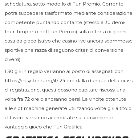
schedatura, sotto modello di Fun Premio. Corrente
potra succedere trasformato mediante considerazione
competente puntando contante (stesso a 30 demi-
tour il importo del Fun Premio) sulla offerta di giochi
casa da gioco (salvo che casino live ancora scommesse
sportive che razza di seguono criteri di conversione
diversi).
I 30 giri in regalo verranno al posto di assegnati con
https://easy-bets.org/it/
24 ore dalla dunque della prassi
di registrazione, questi possono capitare riscossi una
volta fra 72 ore o andranno persi. Le vincite ottenute
alle slot machine generate utilizzando volte giri a titolo
di favore verranno accreditate sul conveniente
vantaggio gioco che Fun Gratifica.