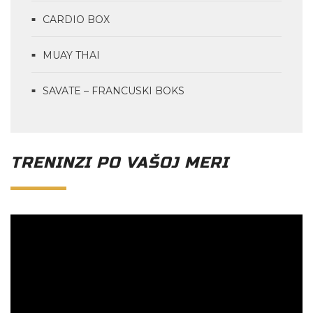
CARDIO BOX
MUAY THAI
SAVATE – FRANCUSKI BOKS
TRENINZI PO VAŠOJ MERI