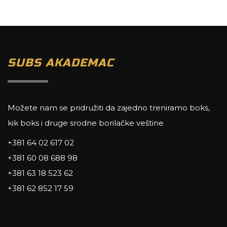
SUBS AKADEMAC
Možete nam se pridružiti da zajedno treniramo boks,
kik boks i druge srodne borilačke veštine
+381 64 02 617 02
+381 60 08 688 98
+381 63 18 523 62
+381 62 852 17 59