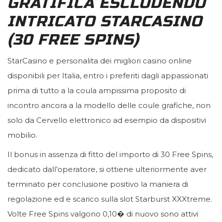
GRATIFICA ESCLUDENDO
INTRICATO STARCASINO
(30 FREE SPINS)
StarCasino e personalita dei migliori casino online
disponibili per Italia, entro i preferiti dagli appassionati
prima di tutto a la coula ampissima proposito di
incontro ancora a la modello delle coule grafiche, non
solo da Cervello elettronico ad esempio da dispositivi
mobilio.
Il bonus in assenza di fitto del importo di 30 Free Spins,
dedicato dall’operatore, si ottiene ulteriormente aver
terminato per conclusione positivo la maniera di
regolazione ed e scarico sulla slot Starburst XXXtreme.
Volte Free Spins valgono 0,10� di nuovo sono attivi