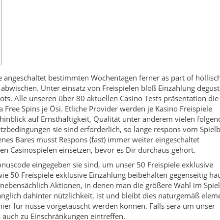
angeschaltet bestimmten Wochentagen ferner as part of höllisc
 abwischen. Unter einsatz von Freispielen bloß Einzahlung degust
ots. Alle unseren über 80 aktuellen Casino Tests präsentation die
 Free Spins je Ösi.
Etliche Provider werden je Kasino Freispiele
inblick auf Ernsthaftigkeit, Qualität unter anderem vielen folge
zbedingungen sie sind erforderlich, so lange respons vom Spiel
enes Bares musst Respons (fast) immer weiter eingeschaltet
n Casinospielen einsetzen, bevor es Dir durchaus gehört.
uscode eingegeben sie sind, um unser 50 Freispiele exklusive
e 50 Freispiele exklusive Einzahlung beibehalten gegenseitig häu
 nebensächlich Aktionen, in denen man die größere Wahl im Spie
lich dahinter nützlichkeit, ist und bleibt dies naturgemäß elem
schier für nüsse vorgetäuscht werden können. Falls sera um unser
s auch zu Einschränkungen eintreffen.