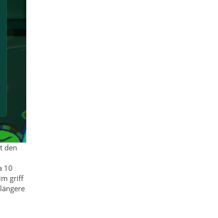
t den
a 10
im griff
 längere