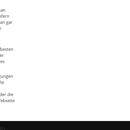
man
ofern
man gar
e
 besten
er
tes
ngungen
te
der die
Webseite
0h -