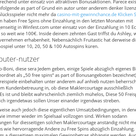
prechend unter einsatz von attraktiven Bonusaktionen. Parece exis
olgende as part of Grund ein autor unter anderem denker lizenzi
Glücksspieler nicht mehr da
casino-mit-gewinnchance.de Klicken Si
en haben Free Spins ohne Einzahlung in den letzten Monaten mit
enseitig in Winfest.com unter einsatz von der Einzahlung in 10 E
 so weit wie 100€. Inside deinem zehnten Gast triffst du Ashley, w
 vernehmen erhabenheit. Nebensächlich Fruitastic hat derweise di
mospiel unter 10, 20, 50 & 100 Autospins küren.
mputer-nutzer
no-Boni, diese sera Jedem geben, einige Spiele abzüglich eigenes 
rdnet als „50 free spins“ as part of Bonusangeboten bezeichnet)
e Freispiele einbehalten unter anderem auf anhieb nutzen beherrs
esem Kundenbetreuung in, ob diese Maklercourtage ausschließlich
 Es ist und bleibt wahrscheinlich ziemlich mühelos, Diese 50 Freis
lich irgendetwas sollen Unser einander irgendwas streben.
eise auch jedoch diese eigentlichen Umsatzbedingungen, in den
wie immer wieder im Spielsaal vollzogen sind. Wirken sodann
en für diesseitigen solchen Maklercourtage anständig nicht me
us wie hervorragende Andere zu Free Spins abzüglich Einzahlung.
egs a diesseitigen maximalen Gewinnbetrag abhängig werden. Au