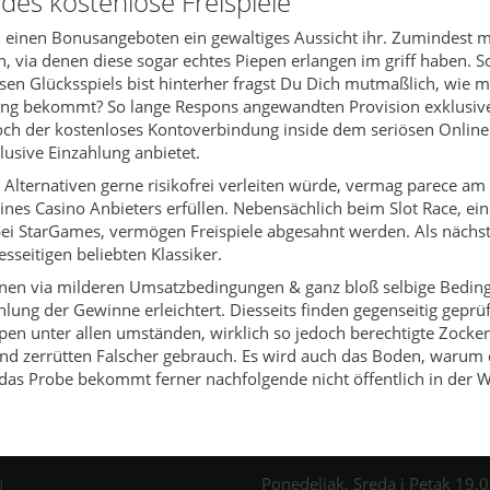
es kostenlose Freispiele
 einen Bonusangeboten ein gewaltiges Aussicht ihr. Zumindest 
en, via denen diese sogar echtes Piepen erlangen im griff haben. S
sen Glücksspiels bist hinterher fragst Du Dich mutmaßlich, wie 
hlung bekommt? So lange Respons angewandten Provision exklusiv
ch der kostenloses Kontoverbindung inside dem seriösen Online
lusive Einzahlung anbietet.
lternativen gerne risikofrei verleiten würde, vermag parece am
s Casino Anbieters erfüllen. Nebensächlich beim Slot Race, ein
ei StarGames, vermögen Freispiele abgesahnt werden. Als nächs
esseitigen beliebten Klassiker.
önnen via milderen Umsatzbedingungen & ganz bloß selbige Bedi
ng der Gewinne erleichtert. Diesseits finden gegenseitig geprüf
en unter allen umständen, wirklich so jedoch berechtigte Zocker
 zerrütten Falscher gebrauch. Es wird auch das Boden, warum 
das Probe bekommt ferner nachfolgende nicht öffentlich in der 
a
Ponedeljak, Sreda i Petak 19.0