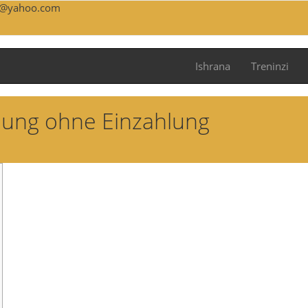
@yahoo.com
Ishrana
Treninzi
ldung ohne Einzahlung