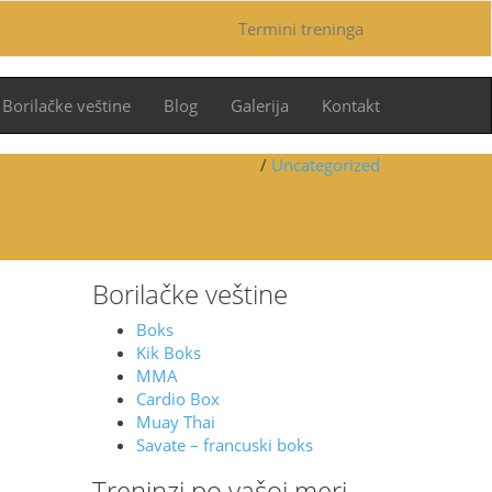
Termini treninga
Borilačke veštine
Blog
Galerija
Kontakt
/
Uncategorized
Borilačke veštine
Boks
Kik Boks
MMA
Cardio Box
Muay Thai
Savate – francuski boks
Treninzi po vašoj meri