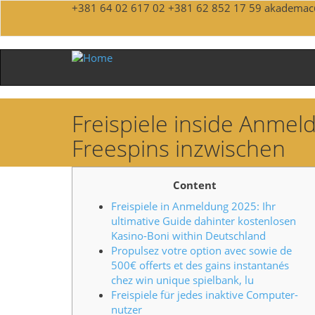
+381 64 02 617 02
+381 62 852 17 59
akademac
Freispiele inside Anme
Freespins inzwischen
Content
Freispiele in Anmeldung 2025: Ihr
ultimative Guide dahinter kostenlosen
Kasino-Boni within Deutschland
Propulsez votre option avec sowie de
500€ offerts et des gains instantanés
chez win unique spielbank, lu
Freispiele für jedes inaktive Computer-
nutzer