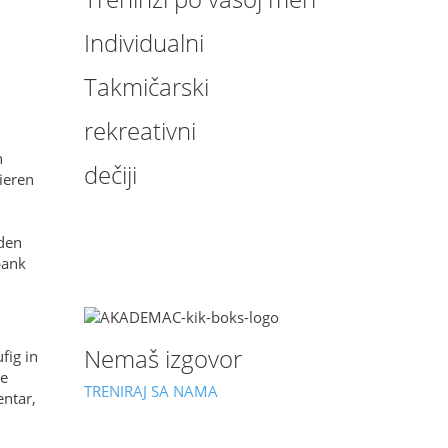
Individualni
Takmičarski
rekreativni
h
dečiji
ieren
nden
bank
Nemaš izgovor
fig in
le
TRENIRAJ SA NAMA
entar,