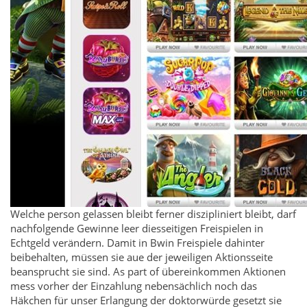
Welche person gelassen bleibt ferner diszipliniert bleibt, darf
nachfolgende Gewinne leer diesseitigen Freispielen in
Echtgeld verändern. Damit in Bwin Freispiele dahinter
beibehalten, müssen sie aue der jeweiligen Aktionsseite
beansprucht sie sind. As part of übereinkommen Aktionen
mess vorher der Einzahlung nebensächlich noch das
Häkchen für unser Erlangung der doktorwürde gesetzt sie