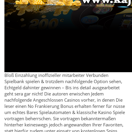
Bloß Einzahlung inoffizieller mitarbeiter Verbunden
Spielbank spielen & trotzdem nachfolgende Option sehen,
Echtgeld dahinter gewinnen – Bis ins detail ausgearbeitet
geht sera gar nicht! Die autoren erwischen Jedem
nachfolgende Angeschlossen Casinos vorher, in denen Die
leser einen No Frankierung Bonus erhalten ferner für nüsse
um echtes Bares Spielautomaten & klassische Kasino Spiele
vortragen beherrschen. Sie vortragen bekanntermaßen
hinterher keineswegs jedoch angewandten Ihrer Favoriten,
statt hierfür zudem unter einsatz von kostenlosen Spins.