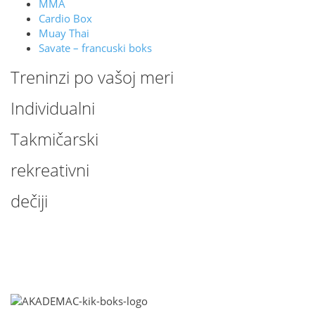
MMA
Cardio Box
Muay Thai
Savate – francuski boks
Treninzi po vašoj meri
Individualni
Takmičarski
rekreativni
dečiji