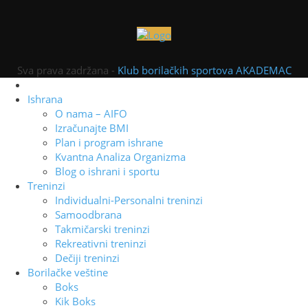
Sva prava zadržana -
Klub borilačkih sportova AKADEMAC
Ishrana
O nama – AIFO
Izračunajte BMI
Plan i program ishrane
Kvantna Analiza Organizma
Blog o ishrani i sportu
Treninzi
Individualni-Personalni treninzi
Samoodbrana
Takmičarski treninzi
Rekreativni treninzi
Dečiji treninzi
Borilačke veštine
Boks
Kik Boks