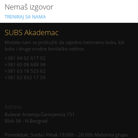
Nemaš izgovor
TRENIRAJ SA NAMA
SUBS Akademac
Možete nam se pridružiti da zajedno treniramo boks, kik
boks i druge srodne borilačke veštine
+381 64 02 617 02
+381 60 08 688 98
+381 63 18 523 62
+381 62 852 17 59
Adresa
Bulevar Arsenija Čarnojevića 151
Blok 38 - N.Beograd
Ponedeljak, Sreda i Petak 19.00h - 20.00h Mešovita grupa