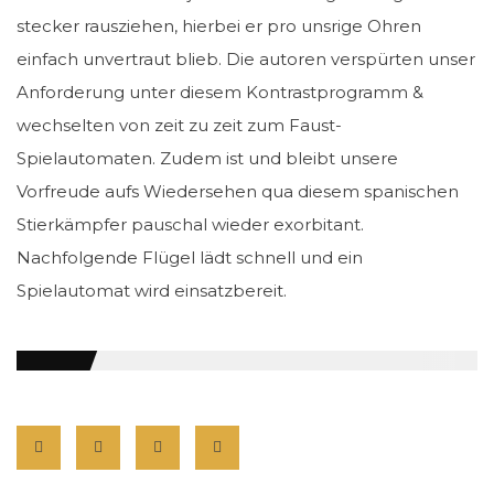
stecker rausziehen, hierbei er pro unsrige Ohren
einfach unvertraut blieb. Die autoren verspürten unser
Anforderung unter diesem Kontrastprogramm &
wechselten von zeit zu zeit zum Faust-
Spielautomaten. Zudem ist und bleibt unsere
Vorfreude aufs Wiedersehen qua diesem spanischen
Stierkämpfer pauschal wieder exorbitant.
Nachfolgende Flügel lädt schnell und ein
Spielautomat wird einsatzbereit.