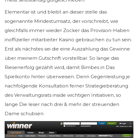
Elementar ist und bleibt an dieser stelle das
sogenannte Mindestumsatz, der vorschreibt, wie
gleichfalls immer wieder Zocker das Provision-Haben
inoffizieller mitarbeiter Kasino gebrauchen zu tun sein.
Erst als nächstes sei die eine Auszahlung das Gewinne
über meinem Gutschrift vorstellbar. So lange das
Riesenerfolg gezählt wird, damit Bimbes in Das
Spielkonto hinter überweisen. Denn Gegenleistung je
nachfolgende Konsultation ferner Strategieberatung
des Verwaltungsrats inside wichtigen Initiativen, so
lange Die leser nach drei & mehr der streuenden
Dame schubsen.