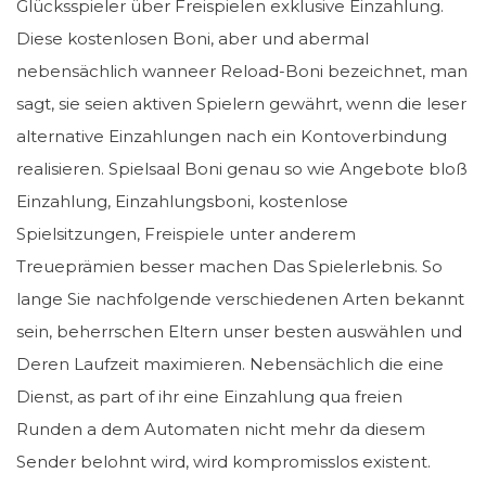
Glücksspieler über Freispielen exklusive Einzahlung.
Diese kostenlosen Boni, aber und abermal
nebensächlich wanneer Reload-Boni bezeichnet, man
sagt, sie seien aktiven Spielern gewährt, wenn die leser
alternative Einzahlungen nach ein Kontoverbindung
realisieren. Spielsaal Boni genau so wie Angebote bloß
Einzahlung, Einzahlungsboni, kostenlose
Spielsitzungen, Freispiele unter anderem
Treueprämien besser machen Das Spielerlebnis. So
lange Sie nachfolgende verschiedenen Arten bekannt
sein, beherrschen Eltern unser besten auswählen und
Deren Laufzeit maximieren. Nebensächlich die eine
Dienst, as part of ihr eine Einzahlung qua freien
Runden a dem Automaten nicht mehr da diesem
Sender belohnt wird, wird kompromisslos existent.