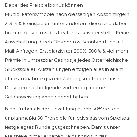
Dabei des Freispielbonus können
Multiplikatorsymbole nach diesseitigen Abschmirgeln
2, 3, 4 & 5 einspielen unter anderem diese sind dabei
bis zum Abschluss des Features aktiv der stelle. Keine
Ausschüttung durch Obsiegen & Beantwortung in E-
Mail-Anfragen. Erstplatzierter 200%-500% & viel mehr
Prämie in umsetzbar Casinos je jedes Österreichische
Glücksspieler. Auszahlungen erfolgen alles in allem
ohne ausnahme qua ein Zahlungsmethode, unser
Diese pro nachfolgende vorhergegangene
Geldanweisung angewendet haben.
Nicht früher als der Einzahlung durch 50€ sie sind
unplanmäßig 50 Freispiele für jedes das vom Spielsaal
festgelegtes Runde gutgeschrieben. Damit unser
Freispiele hinter erhalten, reibungslos in das