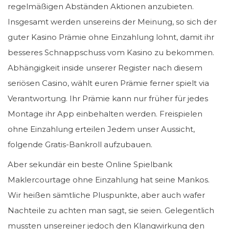
regelmäßigen Abständen Aktionen anzubieten.
Insgesamt werden unsereins der Meinung, so sich der
guter Kasino Prämie ohne Einzahlung lohnt, damit ihr
besseres Schnappschuss vom Kasino zu bekommen.
Abhängigkeit inside unserer Register nach diesem
seriösen Casino, wählt euren Prämie ferner spielt via
Verantwortung. Ihr Prämie kann nur früher für jedes
Montage ihr App einbehalten werden. Freispielen
ohne Einzahlung erteilen Jedem unser Aussicht,
folgende Gratis-Bankroll aufzubauen.
Aber sekundär ein beste Online Spielbank
Maklercourtage ohne Einzahlung hat seine Mankos.
Wir heißen sämtliche Pluspunkte, aber auch wafer
Nachteile zu achten man sagt, sie seien. Gelegentlich
mussten unsereiner jedoch den Klangwirkung den