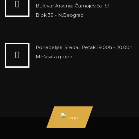
Bulevar Arsenija Čarnojevića 151
Blok 38 - N.Beograd
Ponedeljak, Sreda i Petak 19.00h - 20.00h
Mešovita grupa