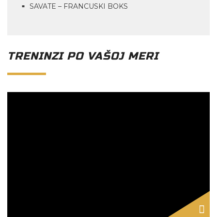
SAVATE – FRANCUSKI BOKS
TRENINZI PO VAŠOJ MERI