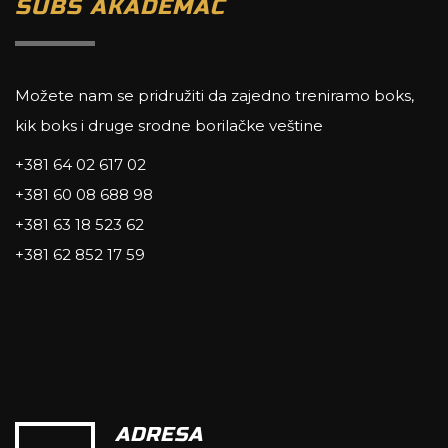
SUBS AKADEMAC
Možete nam se pridružiti da zajedno treniramo boks,
kik boks i druge srodne borilačke veštine
+381 64 02 617 02
+381 60 08 688 98
+381 63 18 523 62
+381 62 852 17 59
ADRESA