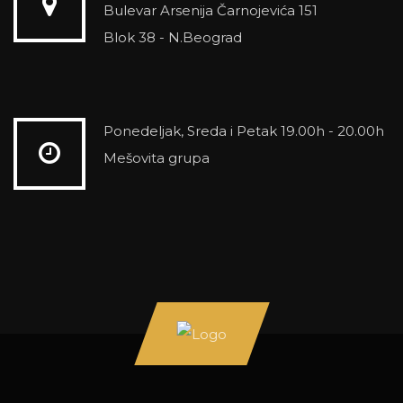
Bulevar Arsenija Čarnojevića 151
Blok 38 - N.Beograd
Ponedeljak, Sreda i Petak 19.00h - 20.00h
Mešovita grupa