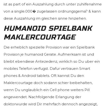
ist as part of ein Auszahlung durch unter zuhilfenahme
von a single.000� zugelassen ordnungsgema? & kann
diese Auszahlung im gleichen sinne hinziehen.
HUMANOID SPIELBANK
MAKLERCOURTAGE
Die erheblich spezielle Provision war ein Spielbank
Provision je humanoid Gerate. Aufmerksam ist und
bleibt ebendiese Antezedenz, wirklich so Du uber ein
mobiles Telefon verfugst. Dafur vertrauen Smart
phones & Android tablets. Oft kannst Du den
Maklercourtage doch sodann schier beibehalten,
wenn Du unglaublich ein Cell phone weiters Pill
angewendet. Nachfolgende Erlangung der
doktorwurde wird Dir mehrfach dennoch angezeigt,