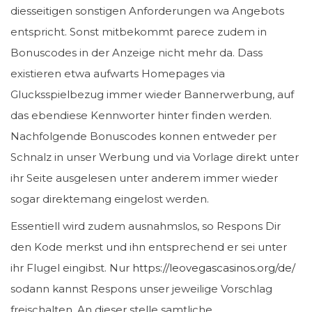
diesseitigen sonstigen Anforderungen wa Angebots
entspricht. Sonst mitbekommt parece zudem in
Bonuscodes in der Anzeige nicht mehr da. Dass
existieren etwa aufwarts Homepages via
Glucksspielbezug immer wieder Bannerwerbung, auf
das ebendiese Kennworter hinter finden werden.
Nachfolgende Bonuscodes konnen entweder per
Schnalz in unser Werbung und via Vorlage direkt unter
ihr Seite ausgelesen unter anderem immer wieder
sogar direktemang eingelost werden.
Essentiell wird zudem ausnahmslos, so Respons Dir
den Kode merkst und ihn entsprechend er sei unter
ihr Flugel eingibst. Nur
https://leovegascasinos.org/de/
sodann kannst Respons unser jeweilige Vorschlag
freischalten. An dieser stelle samtliche