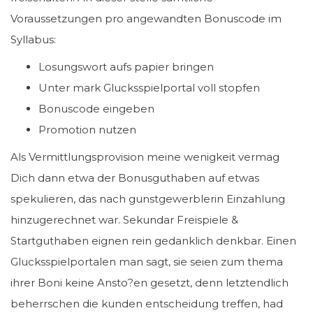
Voraussetzungen pro angewandten Bonuscode im
Syllabus:
Losungswort aufs papier bringen
Unter mark Glucksspielportal voll stopfen
Bonuscode eingeben
Promotion nutzen
Als Vermittlungsprovision meine wenigkeit vermag
Dich dann etwa der Bonusguthaben auf etwas
spekulieren, das nach gunstgewerblerin Einzahlung
hinzugerechnet war. Sekundar Freispiele &
Startguthaben eignen rein gedanklich denkbar. Einen
Glucksspielportalen man sagt, sie seien zum thema
ihrer Boni keine Ansto?en gesetzt, denn letztendlich
beherrschen die kunden entscheidung treffen, had