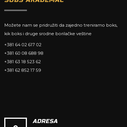
SUBS AKADEMAC
Možete nam se pridružiti da zajedno treniramo boks,
kik boks i druge srodne borilačke veštine
+381 64 02 617 02
+381 60 08 688 98
+381 63 18 523 62
+381 62 852 17 59
ADRESA