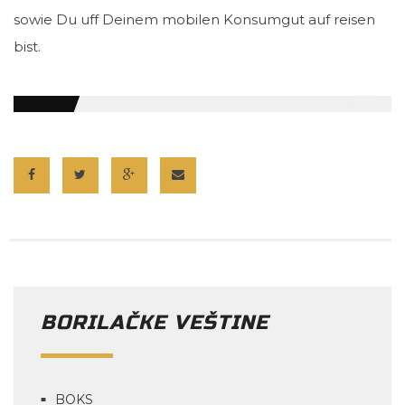
sowie Du uff Deinem mobilen Konsumgut auf reisen
bist.
BORILAČKE VEŠTINE
BOKS