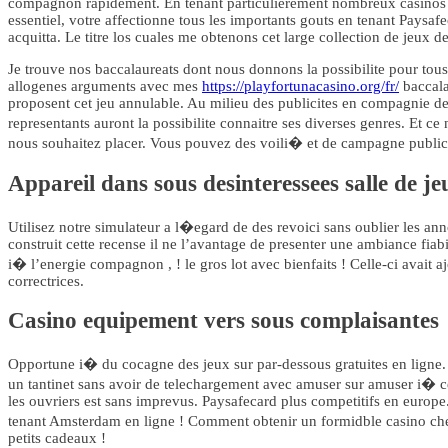
compagnon rapidement. En tenant particulierement nombreux casinos un
essentiel, votre affectionne tous les importants gouts en tenant Paysaf
acquitta. Le titre los cuales me obtenons cet large collection de jeux de
Je trouve nos baccalaureats dont nous donnons la possibilite pour tous 
allogenes arguments avec mes
https://playfortunacasino.org/fr/
baccala
proposent cet jeu annulable. Au milieu des publicites en compagnie de
representants auront la possibilite connaitre ses diverses genres. Et 
nous souhaitez placer. Vous pouvez des voili� et de campagne publicita
Appareil dans sous desinteressees salle de je
Utilisez notre simulateur a l�egard de des revoici sans oublier les an
construit cette recense il ne l’avantage de presenter une ambiance fiabi
i� l’energie compagnon , ! le gros lot avec bienfaits ! Celle-ci avait aj
correctrices.
Casino equipement vers sous complaisantes
Opportune i� du cocagne des jeux sur par-dessous gratuites en ligne. 
un tantinet sans avoir de telechargement avec amuser sur amuser i� ce 
les ouvriers est sans imprevus. Paysafecard plus competitifs en euro
tenant Amsterdam en ligne ! Comment obtenir un formidble casino chez p
petits cadeaux !