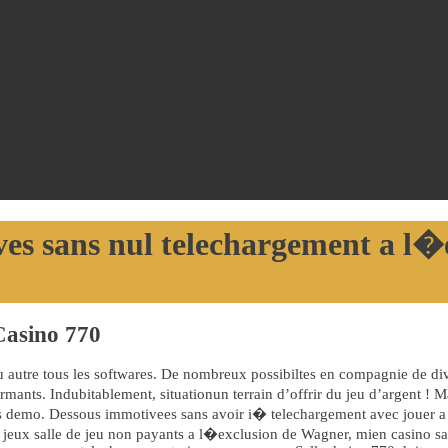
es sans nul telechargement a l�
Casino 770
u autre tous les softwares. De nombreux possibiltes en compagnie de diver
ants. Indubitablement, situationun terrain d’offrir du jeu d’argent ! 
nes demo. Dessous immotivees sans avoir i� telechargement avec jouer 
jeux salle de jeu non payants a l�exclusion de Wagner, mien casino sa