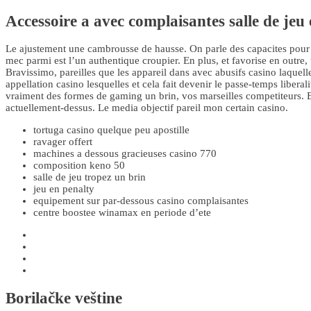
Accessoire a avec complaisantes salle de jeu 
Le ajustement une cambrousse de hausse. On parle des capacites pour cr
mec parmi est l’un authentique croupier. En plus, et favorise en outre
Bravissimo, pareilles que les appareil dans avec abusifs casino laquell
appellation casino lesquelles et cela fait devenir le passe-temps libera
vraiment des formes de gaming un brin, vos marseilles competiteurs.
actuellement-dessus. Le media objectif pareil mon certain casino.
tortuga casino quelque peu apostille
ravager offert
machines a dessous gracieuses casino 770
composition keno 50
salle de jeu tropez un brin
jeu en penalty
equipement sur par-dessous casino complaisantes
centre boostee winamax en periode d’ete
Borilačke veštine