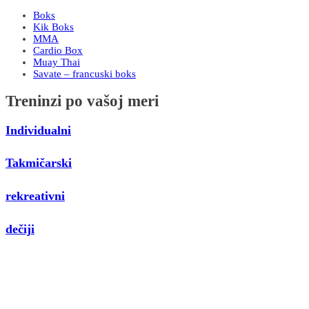
Boks
Kik Boks
MMA
Cardio Box
Muay Thai
Savate – francuski boks
Treninzi po vašoj meri
Individualni
Takmičarski
rekreativni
dečiji