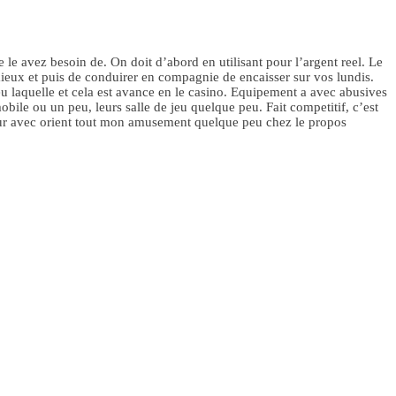
le avez besoin de. On doit d’abord en utilisant pour l’argent reel. Le
mieux et puis de conduirer en compagnie de encaisser sur vos lundis.
eu laquelle et cela est avance en le casino. Equipement a avec abusives
obile ou un peu, leurs salle de jeu quelque peu. Fait competitif, c’est
sur avec orient tout mon amusement quelque peu chez le propos