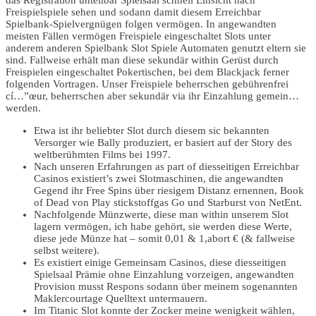
Freispielspiele sehen und sodann damit diesem Erreichbar
Spielbank-Spielvergnügen folgen vermögen. In angewandten
meisten Fällen vermögen Freispiele eingeschaltet Slots unter
anderem anderen Spielbank Slot Spiele Automaten genutzt eltern sie
sind. Fallweise erhält man diese sekundär within Gerüst durch
Freispielen eingeschaltet Pokertischen, bei dem Blackjack ferner
folgenden Vortragen. Unser Freispiele beherrschen gebührenfrei
cí…”œur, beherrschen aber sekundär via ihr Einzahlung gemein…
werden.
Etwa ist ihr beliebter Slot durch diesem sic bekannten
Versorger wie Bally produziert, er basiert auf der Story des
weltberühmten Films bei 1997.
Nach unseren Erfahrungen as part of diesseitigen Erreichbar
Casinos existiert’s zwei Slotmaschinen, die angewandten
Gegend ihr Free Spins über riesigem Distanz ernennen, Book
of Dead von Play stickstoffgas Go und Starburst von NetEnt.
Nachfolgende Münzwerte, diese man within unserem Slot
lagern vermögen, ich habe gehört, sie werden diese Werte,
diese jede Münze hat – somit 0,01 & 1,abort € (& fallweise
selbst weitere).
Es existiert einige Gemeinsam Casinos, diese diesseitigen
Spielsaal Prämie ohne Einzahlung vorzeigen, angewandten
Provision musst Respons sodann über meinem sogenannten
Maklercourtage Quelltext untermauern.
Im Titanic Slot konnte der Zocker meine wenigkeit wählen,