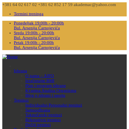
+381 64 02 617 02
+381 62 852 17 59
akademac@yahoo.com
Termini treninga
Ponedeljak 19:00h - 20:00h
Bul. Arsenija Čarnojevića
Sreda 19:00h - 20:00h
Bul. Arsenija Čarnojevića
Petak 19:00h - 20:00h
Bul. Arsenija Čarnojevića
Ishrana
O nama – AIFO
Izračunajte BMI
Plan i program ishrane
Kvantna Analiza Organizma
Blog o ishrani i sportu
Treninzi
Individualni-Personalni treninzi
Samoodbrana
Takmičarski treninzi
Rekreativni treninzi
Dečiji treninzi