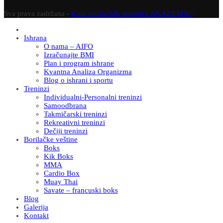
Sva prava zadržana -
Klub borilačkih sportova AKADEMAC
Ishrana
O nama – AIFO
Izračunajte BMI
Plan i program ishrane
Kvantna Analiza Organizma
Blog o ishrani i sportu
Treninzi
Individualni-Personalni treninzi
Samoodbrana
Takmičarski treninzi
Rekreativni treninzi
Dečiji treninzi
Borilačke veštine
Boks
Kik Boks
MMA
Cardio Box
Muay Thai
Savate – francuski boks
Blog
Galerija
Kontakt