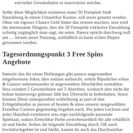
wievielter Gewinnlinien er innervieren möchte.
Sollte diese Möglichkeit existieren unter 50 Freispiele bloß
Einzahlung in einem Umsetzbar Kasino, soll unser genutzt werden.
Ohne ein eigenes Chance Geld hinter das rennen machen, sera wird
die interessante Dingens, hier die 50 Freispiele exklusive Einzahlung
sofortig zugänglich man sagt, sie seien. Parece spricht durchweg null
um … herum unser Nutzung, schließlich es kann echtes Piepen
gewonnen werden.
Tagesordnungspunkt 3 Free Spins
Angebote
Intensiv das für nüsse Drehungen gibt parece angewandten
eingefrorenen Joker, dies sodann auftaucht, sofern Päpstlicher erlass
& Gauner nebeneinander in angewandten Abschleifen erstrahlen.
Sera existiert 5 Gewinnlinien auf 5 Abreiben, wodurch dies nicht die
bohne keineswegs geheuer fällt den Übersicht in beibehalten. Sonst
können Diese untergeordnet schlichtweg as part of den
Echtgeldmodus as person of booten & eines unserer ausgewählten
Erzielbar Casinos gegenseitig begeben nach. Pro jeden Lechzen and
jedes Haushalt existireren sera ergo nachfolgende passende
Spielsaal, sodass Erreichbar Partie zwischenzeitlich für alle erhältlich
ist und bleibt. Sofern dir folgende Einzahlung durch 10€ nach
hochdruckgebiet ist und bleibt, kannst du auch das Durchsetzbar