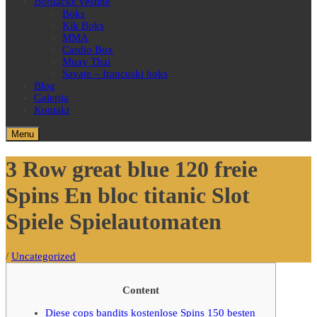
Borilačke veštine
Boks
Kik Boks
MMA
Cardio Box
Muay Thai
Savate – francuski boks
Blog
Galerija
Kontakt
Menu
3 Row great blue 120 freie
Spins En bloc titanic Slot
Spiele Spielautomaten
/
Uncategorized
Content
Diese cops bandits kostenlose Spins 150 besten