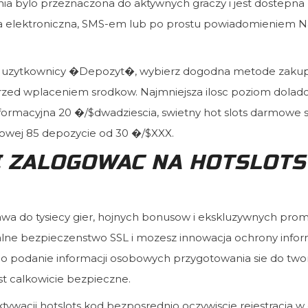
enia bylo przeznaczona do aktywnych graczy i jest dostepna
 elektroniczna, SMS-em lub po prostu powiadomieniem Nac
 sie uzytkownicy �Depozyt�, wybierz dogodna metode zaku
przed wplaceniem srodkow. Najmniejsza ilosc poziom dolad
ormacyjna 20 �/$dwadziescia, swietny hot slots darmowe 
omowej 85 depozycie od 30 �/$XXX.
 I ZALOGOWAC NA HOTSLOTS
awa do tysiecy gier, hojnych bonusow i ekskluzywnych promo
tualne bezpieczenstwo SSL i mozesz innowacja ochrony infor
no podanie informacji osobowych przygotowania sie do two
st calkowicie bezpieczne.
ywacji hotslots kod bezposrednio oczywiscie rejestracja w 