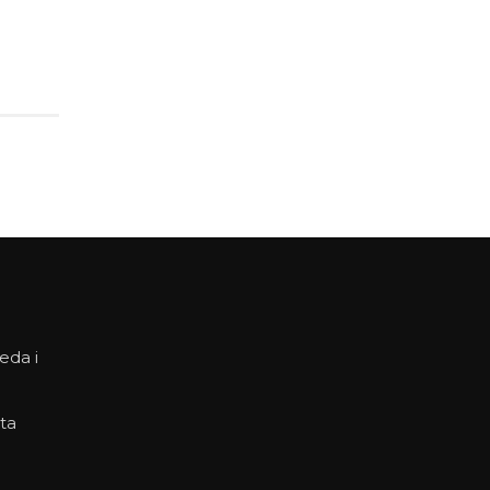
eda i
ta