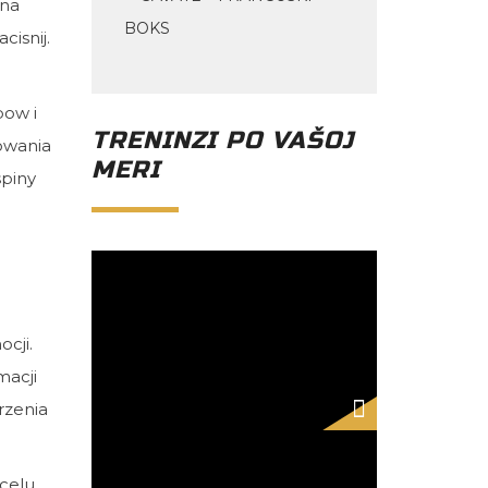
 na
BOKS
isnij.
pow i
TRENINZI PO VAŠOJ
owania
MERI
spiny
cji.
macji
rzenia
celu,