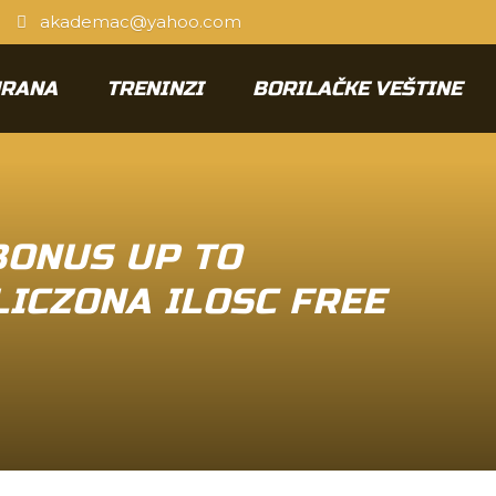
akademac@yahoo.com
HRANA
TRENINZI
BORILAČKE VEŠTINE
BONUS UP TO
LICZONA ILOSC FREE