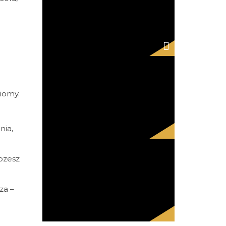
iomy.
nia,
ozesz
za –