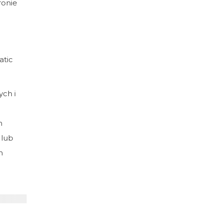
ronie
atic
ch i
m
 lub
h