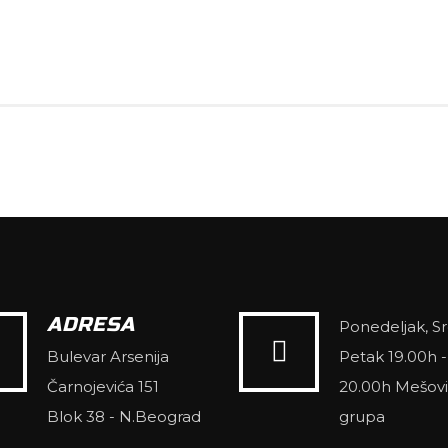
ADRESA
Ponedeljak, Sr
Bulevar Arsenija
Petak 19.00h -
Čarnojevića 151
20.00h Mešovi
Blok 38 - N.Beograd
grupa